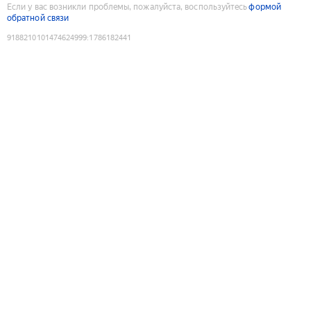
Если у вас возникли проблемы, пожалуйста, воспользуйтесь
формой
обратной связи
9188210101474624999
:
1786182441