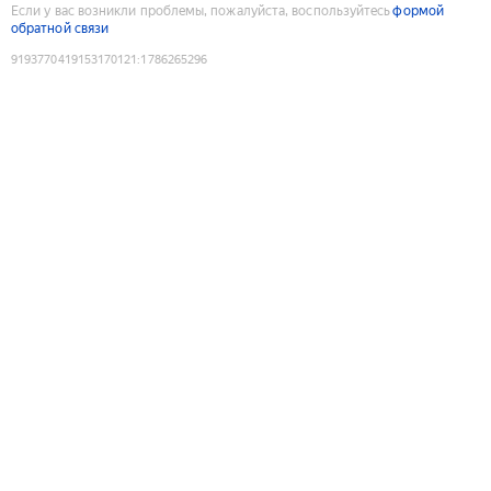
Если у вас возникли проблемы, пожалуйста, воспользуйтесь
формой
обратной связи
9193770419153170121
:
1786265296