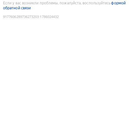
Если у вас возникли проблемы, пожалуйста, воспользуйтесь
формой
обратной связи
9177606289736273203
:
1786024432