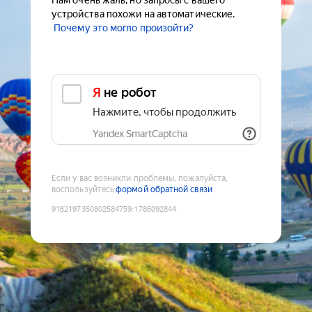
Нам очень жаль, но запросы с вашего
устройства похожи на автоматические.
Почему это могло произойти?
Я не робот
Нажмите, чтобы продолжить
Yandex SmartCaptcha
Если у вас возникли проблемы, пожалуйста,
воспользуйтесь
формой обратной связи
9182197350802584759
:
1786092844