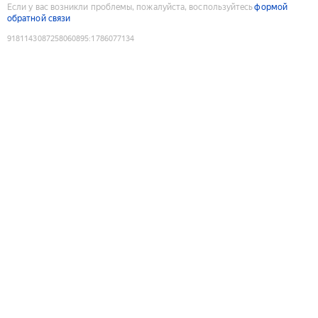
Если у вас возникли проблемы, пожалуйста, воспользуйтесь
формой
обратной связи
9181143087258060895
:
1786077134