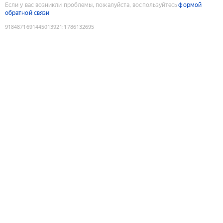
Если у вас возникли проблемы, пожалуйста, воспользуйтесь
формой
обратной связи
9184871691445013921
:
1786132695