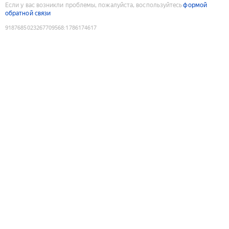
Если у вас возникли проблемы, пожалуйста, воспользуйтесь
формой
обратной связи
9187685023267709568
:
1786174617