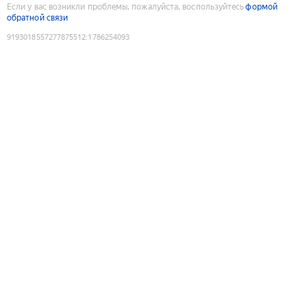
Если у вас возникли проблемы, пожалуйста, воспользуйтесь
формой
обратной связи
9193018557277875512
:
1786254093