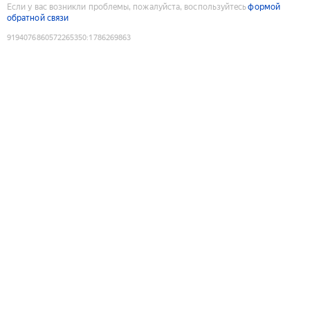
Если у вас возникли проблемы, пожалуйста, воспользуйтесь
формой
обратной связи
9194076860572265350
:
1786269863