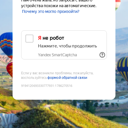
Нам очень жаль, но запросы с вашего
устройства похожи на автоматические.
Почему это могло произойти?
Я не робот
Нажмите, чтобы продолжить
Yandex SmartCaptcha
Если у вас возникли проблемы, пожалуйста,
воспользуйтесь
формой обратной связи
9194120693330777931
:
1786270516