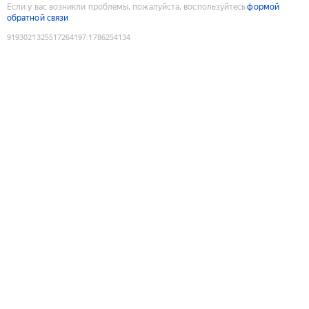
Если у вас возникли проблемы, пожалуйста, воспользуйтесь
формой
обратной связи
9193021325517264197
:
1786254134