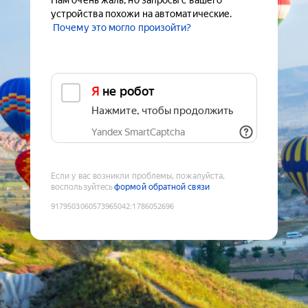
Нам очень жаль, но запросы с вашего
устройства похожи на автоматические.
Почему это могло произойти?
Я не робот
Нажмите, чтобы продолжить
Yandex SmartCaptcha
Если у вас возникли проблемы, пожалуйста,
воспользуйтесь
формой обратной связи
9179503060573965042
:
1786052696