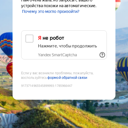
Нам очень жаль, но запросы с вашего
устройства похожи на автоматические.
Почему это могло произойти?
Я не робот
Нажмите, чтобы продолжить
Yandex SmartCaptcha
Если у вас возникли проблемы, пожалуйста,
воспользуйтесь
формой обратной связи
9173714965545899993
:
1785966447