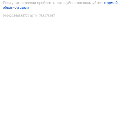
Если у вас возникли проблемы, пожалуйста, воспользуйтесь
формой
обратной связи
9194298603357791614
:
1786273167