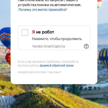
Нам очень жаль, но запросы с вашего
устройства похожи на автоматические.
Почему это могло произойти?
Я не робот
Нажмите, чтобы продолжить
Yandex SmartCaptcha
Если у вас возникли проблемы, пожалуйста,
воспользуйтесь
формой обратной связи
9182855200741551958
:
1786102647