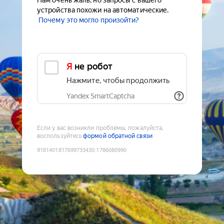
Нам очень жаль, но запросы с вашего
устройства похожи на автоматические.
Почему это могло произойти?
Я не робот
Нажмите, чтобы продолжить
Yandex SmartCaptcha
Если у вас возникли проблемы, пожалуйста,
воспользуйтесь
формой обратной связи
9181401817699733430
:
1786080990