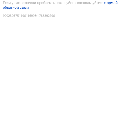
Если у вас возникли проблемы, пожалуйста, воспользуйтесь
формой
обратной связи
9202326751196116998
:
1786392796