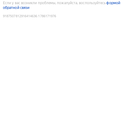
Если у вас возникли проблемы, пожалуйста, воспользуйтесь
формой
обратной связи
9187507812916414636
:
1786171976