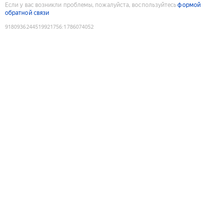
Если у вас возникли проблемы, пожалуйста, воспользуйтесь
формой
обратной связи
9180936244519921756
:
1786074052