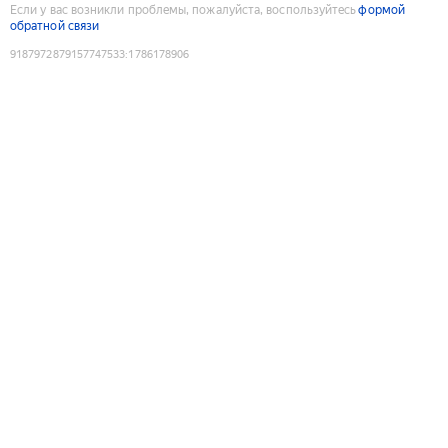
Если у вас возникли проблемы, пожалуйста, воспользуйтесь
формой
обратной связи
9187972879157747533
:
1786178906