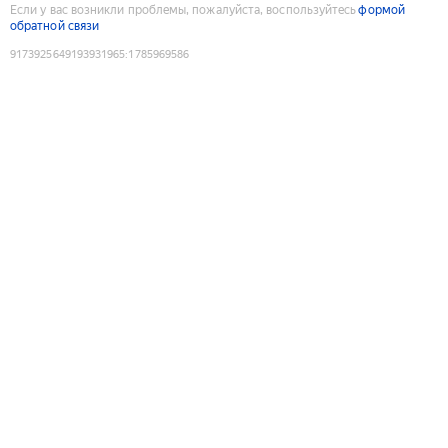
Если у вас возникли проблемы, пожалуйста, воспользуйтесь
формой
обратной связи
9173925649193931965
:
1785969586