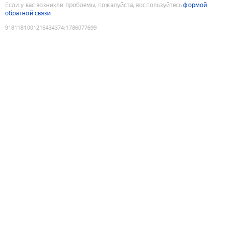
Если у вас возникли проблемы, пожалуйста, воспользуйтесь
формой
обратной связи
9181181001215434374
:
1786077699