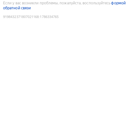
Если у вас возникли проблемы, пожалуйста, воспользуйтесь
формой
обратной связи
9198432371807021168
:
1786334765