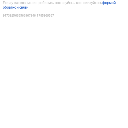
Если у вас возникли проблемы, пожалуйста, воспользуйтесь
формой
обратной связи
9173925685566967946
:
1785969587