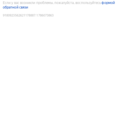
Если у вас возникли проблемы, пожалуйста, воспользуйтесь
формой
обратной связи
9180923562621178887
:
1786073863