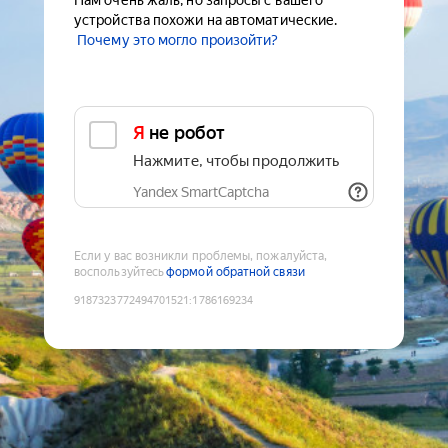
Нам очень жаль, но запросы с вашего
устройства похожи на автоматические.
Почему это могло произойти?
Я не робот
Нажмите, чтобы продолжить
Yandex SmartCaptcha
Если у вас возникли проблемы, пожалуйста,
воспользуйтесь
формой обратной связи
9187323772494701521
:
1786169234