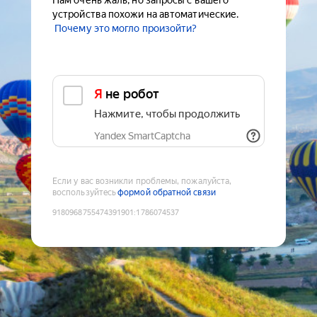
Нам очень жаль, но запросы с вашего
устройства похожи на автоматические.
Почему это могло произойти?
Я не робот
Нажмите, чтобы продолжить
Yandex SmartCaptcha
Если у вас возникли проблемы, пожалуйста,
воспользуйтесь
формой обратной связи
9180968755474391901
:
1786074537