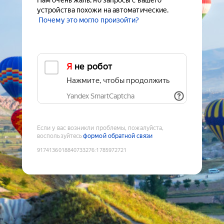
Нам очень жаль, но запросы с вашего
устройства похожи на автоматические.
Почему это могло произойти?
Я не робот
Нажмите, чтобы продолжить
Yandex SmartCaptcha
Если у вас возникли проблемы, пожалуйста,
воспользуйтесь
формой обратной связи
9174136018840733276
:
1785972721