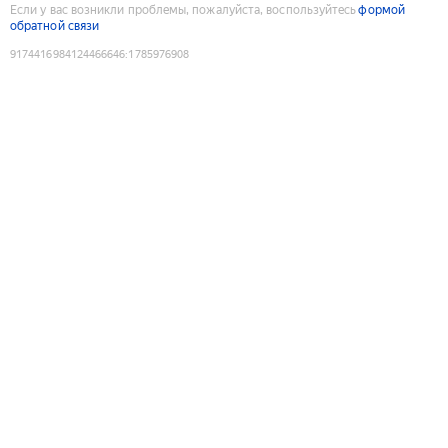
Если у вас возникли проблемы, пожалуйста, воспользуйтесь
формой
обратной связи
9174416984124466646
:
1785976908