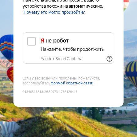
Нам очень жаль, но запросы с вашего
устройства похожи на автоматические.
Почему это могло произойти?
Я не робот
Нажмите, чтобы продолжить
Yandex SmartCaptcha
Если у вас возникли проблемы, пожалуйста,
воспользуйтесь
формой обратной связи
9184651561819852973
:
1786129415