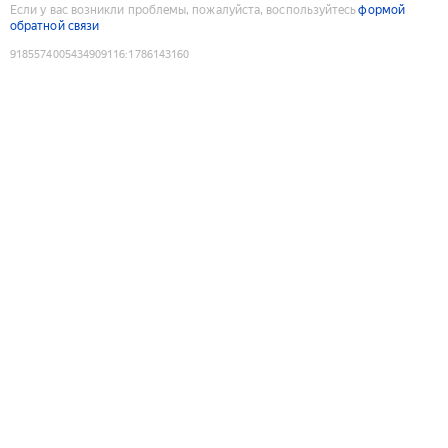
Если у вас возникли проблемы, пожалуйста, воспользуйтесь
формой
обратной связи
9185574005434909116
:
1786143160