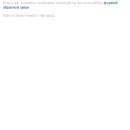
Если у вас возникли проблемы, пожалуйста, воспользуйтесь
формой
обратной связи
9185115764301164478
:
1786136332