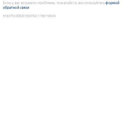
Если у вас возникли проблемы, пожалуйста, воспользуйтесь
формой
обратной связи
9183754358251859760
:
1786116045