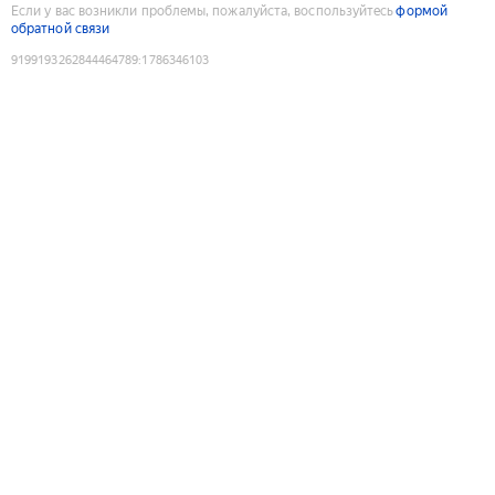
Если у вас возникли проблемы, пожалуйста, воспользуйтесь
формой
обратной связи
9199193262844464789
:
1786346103