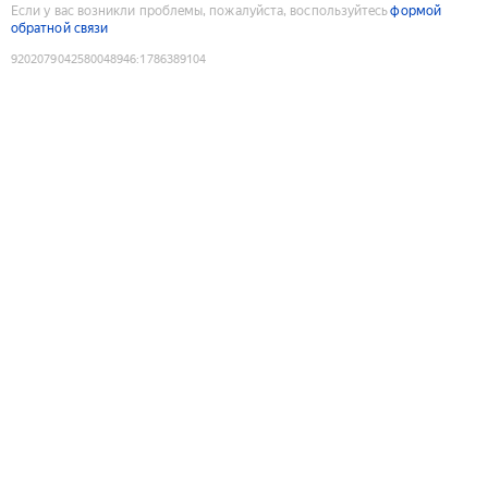
Если у вас возникли проблемы, пожалуйста, воспользуйтесь
формой
обратной связи
9202079042580048946
:
1786389104