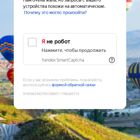
Нам очень жаль, но запросы с вашего
устройства похожи на автоматические.
Почему это могло произойти?
Я не робот
Нажмите, чтобы продолжить
Yandex SmartCaptcha
Если у вас возникли проблемы, пожалуйста,
воспользуйтесь
формой обратной связи
9193462902783109607
:
1786260714