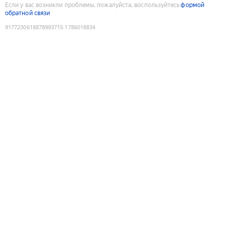
Если у вас возникли проблемы, пожалуйста, воспользуйтесь
формой
обратной связи
9177230618878993715
:
1786018834