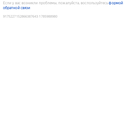
Если у вас возникли проблемы, пожалуйста, воспользуйтесь
формой
обратной связи
9175227152866387643
:
1785988980