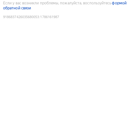
Если у вас возникли проблемы, пожалуйста, воспользуйтесь
формой
обратной связи
9186837426035680053
:
1786161987