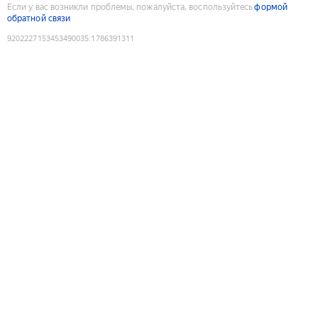
Если у вас возникли проблемы, пожалуйста, воспользуйтесь
формой
обратной связи
9202227153453490035
:
1786391311