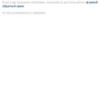
Если у вас возникли проблемы, пожалуйста, воспользуйтесь
формой
обратной связи
9173912518539404193
:
1785969391