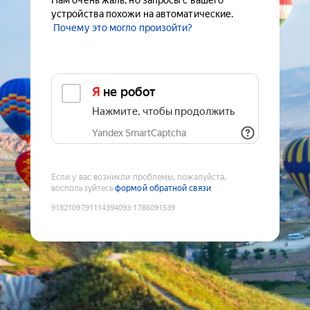
Нам очень жаль, но запросы с вашего
устройства похожи на автоматические.
Почему это могло произойти?
Я не робот
Нажмите, чтобы продолжить
Yandex SmartCaptcha
Если у вас возникли проблемы, пожалуйста,
воспользуйтесь
формой обратной связи
9182109791114394093
:
1786091539