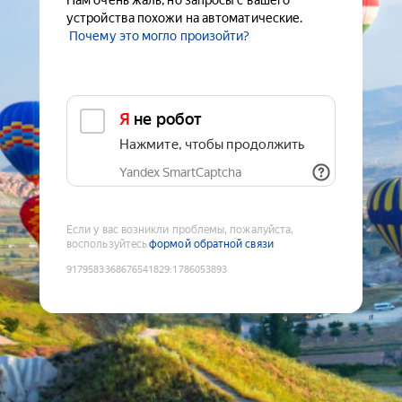
Нам очень жаль, но запросы с вашего
устройства похожи на автоматические.
Почему это могло произойти?
Я не робот
Нажмите, чтобы продолжить
Yandex SmartCaptcha
Если у вас возникли проблемы, пожалуйста,
воспользуйтесь
формой обратной связи
9179583368676541829
:
1786053893