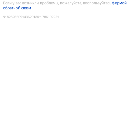
Если у вас возникли проблемы, пожалуйста, воспользуйтесь
формой
обратной связи
9182826609143629180
:
1786102221