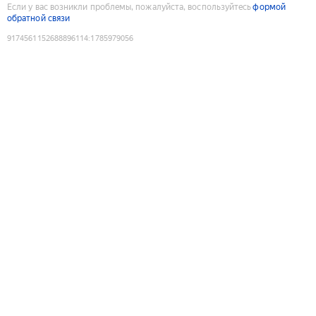
Если у вас возникли проблемы, пожалуйста, воспользуйтесь
формой
обратной связи
9174561152688896114
:
1785979056