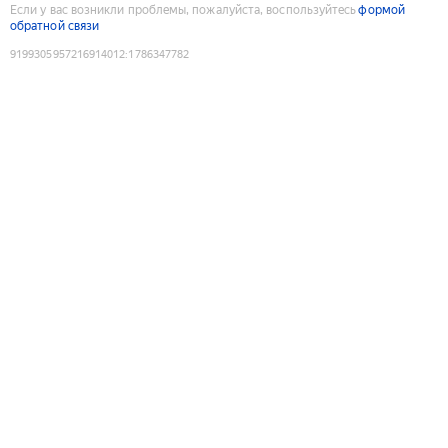
Если у вас возникли проблемы, пожалуйста, воспользуйтесь
формой
обратной связи
9199305957216914012
:
1786347782