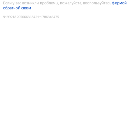
Если у вас возникли проблемы, пожалуйста, воспользуйтесь
формой
обратной связи
9199218205666318421
:
1786346475