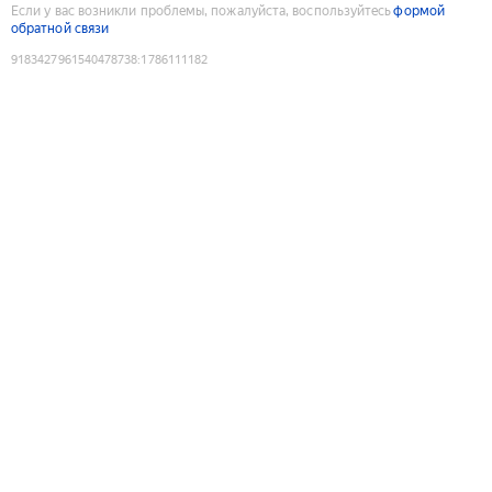
Если у вас возникли проблемы, пожалуйста, воспользуйтесь
формой
обратной связи
9183427961540478738
:
1786111182