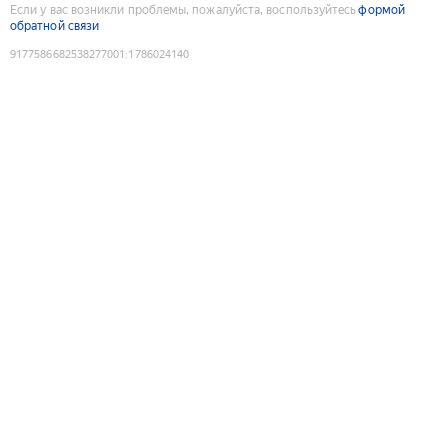
Если у вас возникли проблемы, пожалуйста, воспользуйтесь
формой
обратной связи
9177586682538277001
:
1786024140