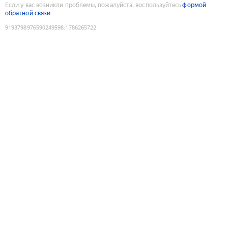
Если у вас возникли проблемы, пожалуйста, воспользуйтесь
формой
обратной связи
9193798976590249598
:
1786265722